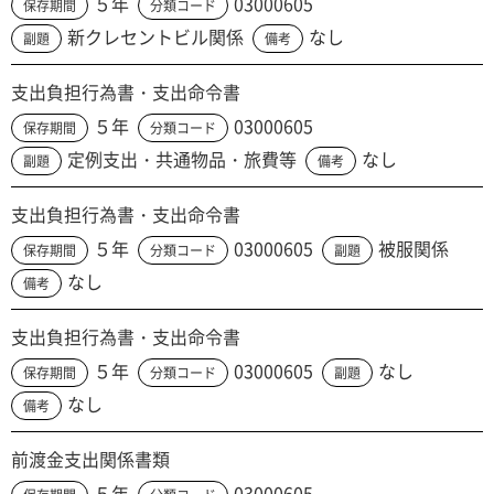
５年
03000605
保存期間
分類コード
新クレセントビル関係
なし
副題
備考
支出負担行為書・支出命令書
５年
03000605
保存期間
分類コード
定例支出・共通物品・旅費等
なし
副題
備考
支出負担行為書・支出命令書
５年
03000605
被服関係
保存期間
分類コード
副題
なし
備考
支出負担行為書・支出命令書
５年
03000605
なし
保存期間
分類コード
副題
なし
備考
前渡金支出関係書類
５年
03000605