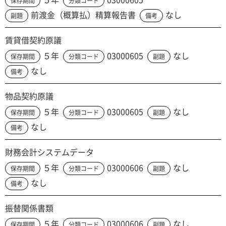
保存期間
分類コード
前渡金（概算払）精算報告書
なし
副題
備考
賃貸借契約原議
５年
03000605
なし
保存期間
分類コード
副題
なし
備考
物品契約原議
５年
03000605
なし
保存期間
分類コード
副題
なし
備考
財務会計システムデータ
５年
03000606
なし
保存期間
分類コード
副題
なし
備考
振替関係書類
５年
03000606
なし
保存期間
分類コード
副題