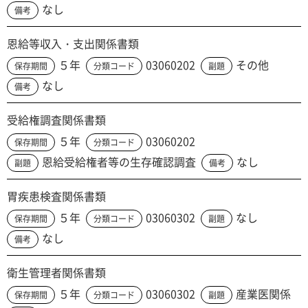
なし
備考
恩給等収入・支出関係書類
５年
03060202
その他
保存期間
分類コード
副題
なし
備考
受給権調査関係書類
５年
03060202
保存期間
分類コード
恩給受給権者等の生存確認調査
なし
副題
備考
胃疾患検査関係書類
５年
03060302
なし
保存期間
分類コード
副題
なし
備考
衛生管理者関係書類
５年
03060302
産業医関係
保存期間
分類コード
副題