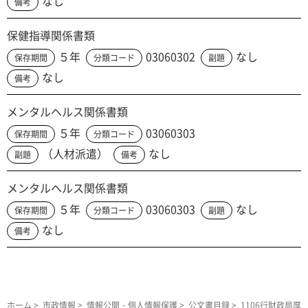
なし
備考
保健指導関係書類
５年
03060302
なし
保存期間
分類コード
副題
なし
備考
メンタルヘルス関係書類
５年
03060303
保存期間
分類コード
（人材派遣）
なし
副題
備考
メンタルヘルス関係書類
５年
03060303
なし
保存期間
分類コード
副題
なし
備考
ホーム
>
市政情報
>
情報公開・個人情報保護
>
公文書目録
> 1106行財政局厚