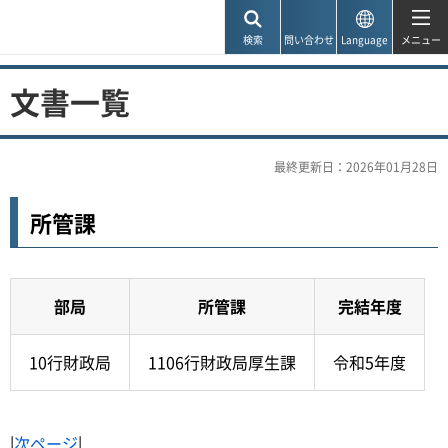
神戸市
検索
問い合わせ
Language
メニュー
文書一覧
最終更新日：2026年01月28日
所管課
部局
所管課
完結年度
10行財政局
1106行財政局厚生課
令和5年度
|
次ページ
|