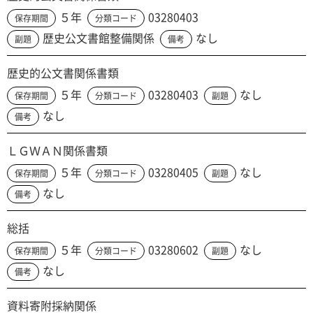
５年
03280403
保存期間
分類コード
歴史公文書館整備関係
なし
副題
備考
歴史的公文書関係書類
５年
03280403
なし
保存期間
分類コード
副題
なし
備考
ＬＧＷＡＮ関係書類
５年
03280405
なし
保存期間
分類コード
副題
なし
備考
総括
５年
03280602
なし
保存期間
分類コード
副題
なし
備考
資料寄附採納関係