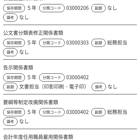
５年
03000206
なし
保存期間
分類コード
副題
なし
備考
公文書分類表修正関係書類
５年
03000303
総務担当
保存期間
分類コード
副題
なし
備考
告示関係書類
５年
03000402
保存期間
分類コード
文書担当（印影印刷・電子印）
なし
副題
備考
要綱等制定改廃関係書類
５年
03000402
総務担当
保存期間
分類コード
副題
なし
備考
会計年度任用職員雇用関係書類