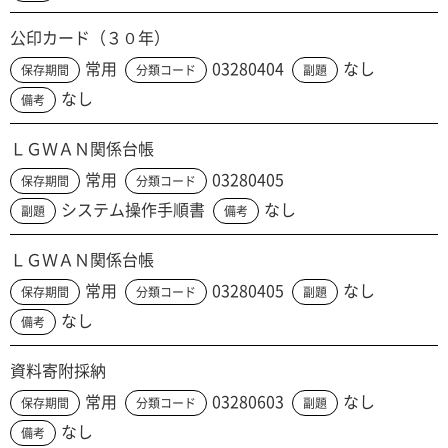
公印カード（３０年）
常用
03280404
なし
保存期間
分類コード
副題
なし
備考
ＬＧＷＡＮ関係台帳
常用
03280405
保存期間
分類コード
システム操作手順書
なし
副題
備考
ＬＧＷＡＮ関係台帳
常用
03280405
なし
保存期間
分類コード
副題
なし
備考
資料寄附採納
常用
03280603
なし
保存期間
分類コード
副題
なし
備考