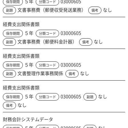
５年
03000605
保存期間
分類コード
文書事務費（郵便収受発送業務）
なし
副題
備考
経費支出関係書類
５年
03000605
保存期間
分類コード
文書事務費（郵便料金計器）
なし
副題
備考
経費支出関係書類
５年
03000605
保存期間
分類コード
文書整理作業事務関係
なし
副題
備考
経費支出関係書類
５年
03000605
なし
保存期間
分類コード
副題
なし
備考
財務会計システムデータ