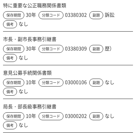
特に重要な公正職務関係書類
30年
03380302
訴訟
保存期間
分類コード
副題
なし
備考
市長・副市長事務引継書
30年
03380309
歴）
保存期間
分類コード
副題
なし
備考
意見公募手続関係書類
10年
03000106
なし
保存期間
分類コード
副題
なし
備考
局長・部長級事務引継書
10年
03000202
なし
保存期間
分類コード
副題
なし
備考