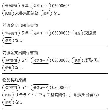
５年
03000605
保存期間
分類コード
文書集配業務
なし
副題
備考
前渡金支出関係書類
５年
03000605
交際費
保存期間
分類コード
副題
なし
備考
前渡金支出関係書類
５年
03000605
総務担当
保存期間
分類コード
副題
なし
備考
物品契約原議
５年
03000605
保存期間
分類コード
サテライトオフィス整備関係（一般支出分含む）
副題
なし
備考