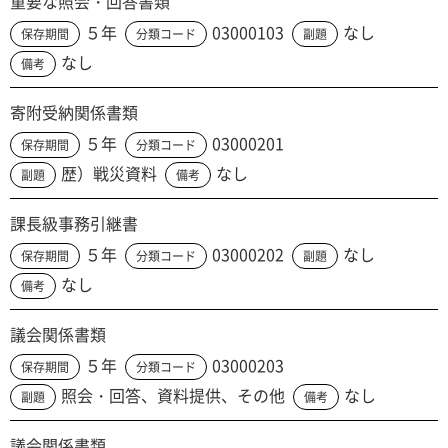
重要な照会・回答書類
５年
03000103
なし
保存期間
分類コード
副題
なし
備考
寄附受納関係書類
５年
03000201
保存期間
分類コード
歴）戦災資料
なし
副題
備考
課長級事務引継書
５年
03000202
なし
保存期間
分類コード
副題
なし
備考
議会関係書類
５年
03000203
保存期間
分類コード
照会・回答、資料提供、その他
なし
副題
備考
議会関係書類