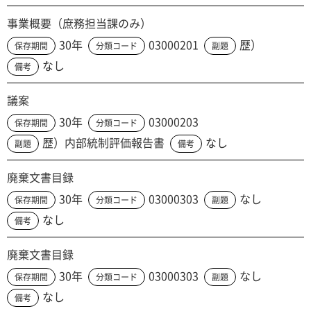
事業概要（庶務担当課のみ）
30年
03000201
歴）
保存期間
分類コード
副題
なし
備考
議案
30年
03000203
保存期間
分類コード
歴）内部統制評価報告書
なし
副題
備考
廃棄文書目録
30年
03000303
なし
保存期間
分類コード
副題
なし
備考
廃棄文書目録
30年
03000303
なし
保存期間
分類コード
副題
なし
備考