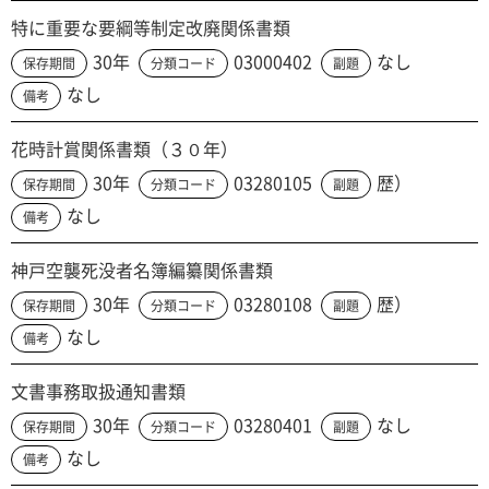
特に重要な要綱等制定改廃関係書類
30年
03000402
なし
保存期間
分類コード
副題
なし
備考
花時計賞関係書類（３０年）
30年
03280105
歴）
保存期間
分類コード
副題
なし
備考
神戸空襲死没者名簿編纂関係書類
30年
03280108
歴）
保存期間
分類コード
副題
なし
備考
文書事務取扱通知書類
30年
03280401
なし
保存期間
分類コード
副題
なし
備考