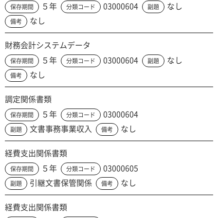
５年
03000604
なし
保存期間
分類コード
副題
なし
備考
財務会計システムデータ
５年
03000604
なし
保存期間
分類コード
副題
なし
備考
調定関係書類
５年
03000604
保存期間
分類コード
文書事務事業収入
なし
副題
備考
経費支出関係書類
５年
03000605
保存期間
分類コード
引継文書保管関係
なし
副題
備考
経費支出関係書類