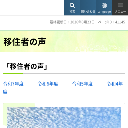
神戸市
検索
問い合わせ
Language
メニュー
最終更新日：2026年3月23日
ページID：41145
移住者の声
「移住者の声」
令和7年度
令和6年度
令和5年度
令和4年
度