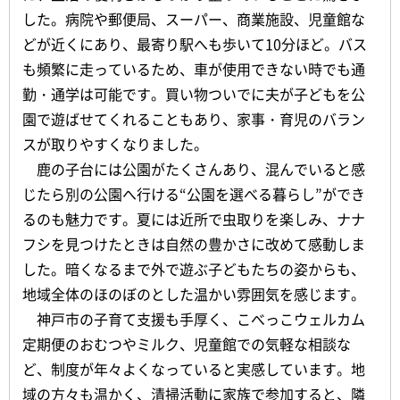
した。病院や郵便局、スーパー、商業施設、児童館な
どが近くにあり、最寄り駅へも歩いて10分ほど。バス
も頻繁に走っているため、車が使用できない時でも通
勤・通学は可能です。買い物ついでに夫が子どもを公
園で遊ばせてくれることもあり、家事・育児のバラン
スが取りやすくなりました。
鹿の子台には公園がたくさんあり、混んでいると感
じたら別の公園へ行ける“公園を選べる暮らし”ができ
るのも魅力です。夏には近所で虫取りを楽しみ、ナナ
フシを見つけたときは自然の豊かさに改めて感動しま
した。暗くなるまで外で遊ぶ子どもたちの姿からも、
地域全体のほのぼのとした温かい雰囲気を感じます。
神戸市の子育て支援も手厚く、こべっこウェルカム
定期便のおむつやミルク、児童館での気軽な相談な
ど、制度が年々よくなっていると実感しています。地
域の方々も温かく、清掃活動に家族で参加すると、隣