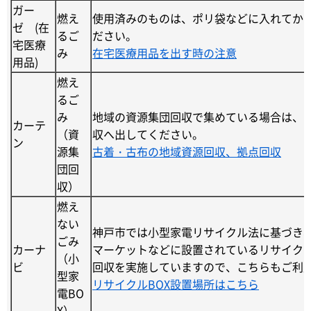
ガー
燃え
使用済みのものは、ポリ袋などに入れてか
ゼ (在
るご
ださい。
宅医療
み
在宅医療用品を出す時の注意
用品)
燃え
るご
み
地域の資源集団回収で集めている場合は、
カーテ
（資
収へ出してください。
ン
源集
古着・古布の地域資源回収、拠点回収
団回
収）
燃え
ない
神戸市では小型家電リサイクル法に基づき
ごみ
カーナ
マーケットなどに設置されているリサイク
（小
ビ
回収を実施していますので、こちらもご利
型家
リサイクルBOX設置場所はこちら
電BO
X）