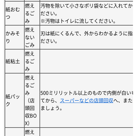
燃え
汚物を除いて小さなポリ袋などに入れてか
紙おむ
るご
ださい。
つ
み
※汚物はトイレに流してください。
燃え
かみそ
刃は紙にくるんで、外からわかるように指
ない
り
ださい。
ごみ
燃え
紙粘土
るご
み
燃え
るご
み
500ミリリットル以上のもので内側が白い
紙パッ
（店
てから、
スーパーなどの店頭回収
へ、また
ク
頭回
ましょう。
収BO
X）
燃え