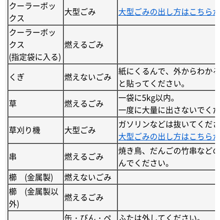
クーラーボッ
大型ごみ
大型ごみの出し方はこちら
クス
クーラーボッ
クス
燃えるごみ
(指定袋に入る)
紙にくるんで、外からわか
くぎ
燃えないごみ
と貼ってください。
一袋に5kg以内。
草
燃えるごみ
一度に大量に出さないでく
ガソリンなどは抜いてくだ
草刈り機
大型ごみ
大型ごみの出し方はこちら
焼き鳥、だんごの竹串などの
串
燃えるごみ
んでください。
櫛 (金属製)
燃えないごみ
櫛 (金属製以
燃えるごみ
外)
缶・びん・ペ
ふたは外してください。