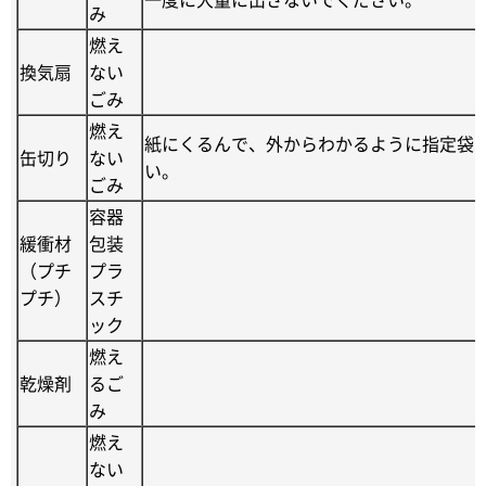
み
燃え
換気扇
ない
ごみ
燃え
紙にくるんで、外からわかるように指定袋
缶切り
ない
い。
ごみ
容器
緩衝材
包装
（プチ
プラ
プチ）
スチ
ック
燃え
乾燥剤
るご
み
燃え
ない