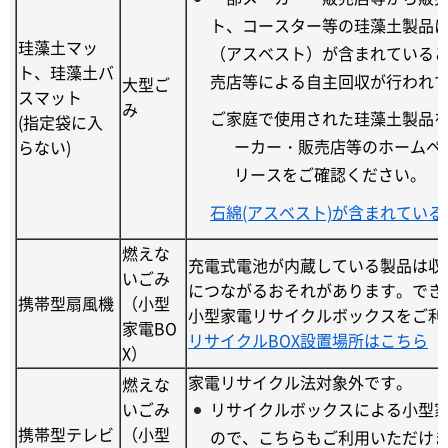
ト、コースター等の珪藻土製品
珪藻土マッ
（アスベスト）が含まれている
ト、珪藻土バ
売店等による自主回収が行われ
大型ご
スマット
み
ご家庭で使用された珪藻土製品
(指定袋に入
ーカー・販売店等のホームペ
らない)
リースをご確認ください。
石綿(アスベスト)が含まれてい
燃えな
充電式電池が内蔵している製品は収
いごみ
につながるおそれがあります。でき
携帯型扇風機
（小型
小型家電リサイクルボックスをご利
家電BO
リサイクルBOX設置場所はこちら
X）
家電リサイクル法対象外です。
燃えな
いごみ
リサイクルボックスによる小型
携帯型テレビ
（小型
ので、こちらもご利用いただけ