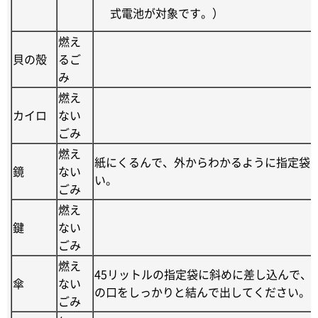
式電池が対象です。）
燃え
貝の殻
るご
み
燃え
カイロ
ない
ごみ
燃え
紙にくるんで、外からわかるように指定袋
鏡
ない
い。
ごみ
燃え
鍵
ない
ごみ
燃え
45リットルの指定袋に斜めに差し込んで、
傘
ない
の口をしっかりと結んで出してください。
ごみ