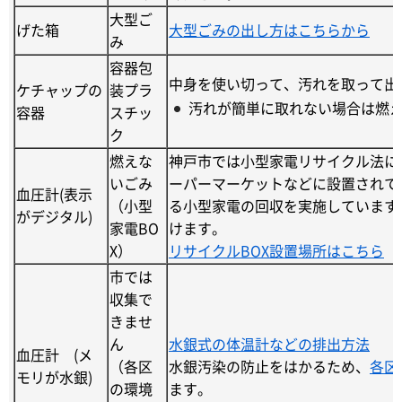
大型ご
げた箱
大型ごみの出し方はこちらから
み
容器包
中身を使い切って、汚れを取って出
ケチャップの
装プラ
汚れが簡単に取れない場合は燃
容器
スチッ
ク
燃えな
神戸市では小型家電リサイクル法に
いごみ
ーパーマーケットなどに設置されて
血圧計(表示
（小型
る小型家電の回収を実施しています
がデジタル)
家電BO
けます。
X）
リサイクルBOX設置場所はこちら
市では
収集で
きませ
ん
水銀式の体温計などの排出方法
血圧計 (メ
（各区
水銀汚染の防止をはかるため、
各区
モリが水銀)
の環境
ます。