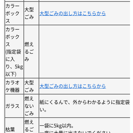
カラー
大型
ボック
大型ごみの出し方はこちらから
ごみ
ス
カラー
ボック
ス
燃え
(指定袋
るご
に入
み
り、5kg
以下)
カラオ
大型
大型ごみの出し方はこちらから
ケ機器
ごみ
燃え
紙にくるんで、外からわかるように指定袋
ガラス
ない
い。
ごみ
燃え
一袋に5kg以内。
枯葉
るご
一度に大量に出さないでください。