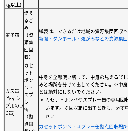
kg以上)
燃え
るご
み
紙製は、できるだけ地域の資源集団回収へ
菓子箱
（資
新聞・ダンボール・雑がみなどの資源集団
源集
団回
収）
カセ
ット
中身を全部使い切って、中身の見える15L
ボン
みと場所を分けて出してください。※中身
ベ・
ガス缶
とは絶対にしないでください。
スプ
(キャン
カセットボンベやスプレー缶の専用回収
レー
プ用のO
います。※回収箱に出すときも、必ず中
缶
D缶)
さい。
（拠
点回
カセットボンベ・スプレー缶拠点回収場所
収BO