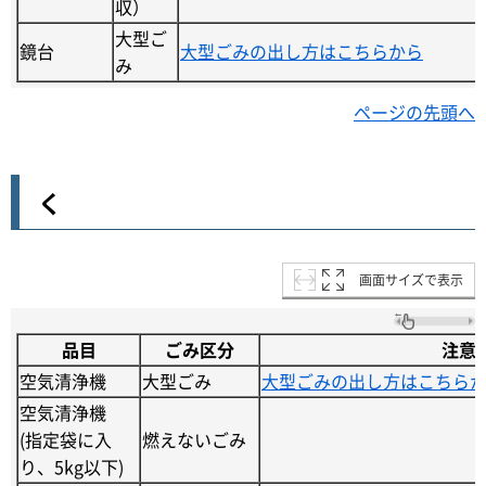
収）
大型ご
鏡台
大型ごみの出し方はこちらから
み
ページの先頭へ
く
画面サイズで表示
品目
ごみ区分
注意
空気清浄機
大型ごみ
大型ごみの出し方はこちら
空気清浄機
(指定袋に入
燃えないごみ
り、5kg以下)