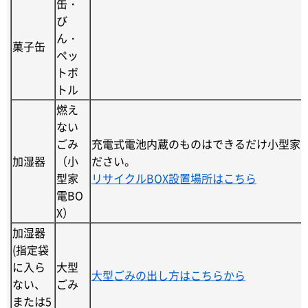
缶・
び
ん・
菓子缶
ペッ
トボ
トル
燃え
ない
ごみ
充電式電池内蔵のものはできるだけ小型家電
加湿器
（小
ださい。
型家
リサイクルBOX設置場所はこちら
電BO
X）
加湿器
(指定袋
に入ら
大型
大型ごみの出し方はこちらから
ない、
ごみ
または5