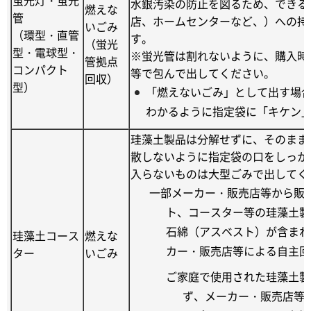
水銀汚染の防止を図るため、できる
燃えな
管
店、ホームセンターなど、）への持
いごみ
（環型・直管
す。
（蛍光
型・電球型・
※蛍光管は割れないように、購入時
管拠点
コンパクト
等で包んで出してください。
回収）
型）
「燃えないごみ」として出す場
わかるように指定袋に「キケン
珪藻土製品は分解せずに、そのまま
散しないように指定袋の口をしっか
入らないものは大型ごみで出してく
一部メーカー・販売店等から販
ト、コースター等の珪藻土製
石綿（アスベスト）が含まれ
珪藻土コース
燃えな
カー・販売店等による自主回
ター
いごみ
ご家庭で使用された珪藻土製
ず、メーカー・販売店等