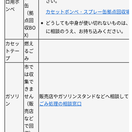
さい。
ロ用ボ
缶
ンベ
カセットボンベ・スプレー缶拠点回収場
（拠
点回
どうしても中身が使い切れないものは、
収BO
に相談のうえ、お持ち込みください。
X)
カセッ
燃え
トテー
るご
プ
み
市で
は収
集で
きま
ガソリ
せん
販売店やガソリンスタンドなどへ相談して
ン
（販
ごみ処理の相談窓口
売店
など
で回