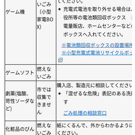
てください。
いごみ
充電式電池を取り外せる場合は
ゲーム機
（小型
役所等の電池類回収ボックス 
家電BO
電量販店、ホームセンターなど
X）
ボックスへ入れてください。
※電池類回収ボックスの設置場所
※小型充電式電池リサイクルボッ
燃えな
ゲームソフト
いごみ
購入店、製造元に相談してください
市では
劇薬(塩酸、
「混ぜるな危険」表記のある洗
収集で
苛性ソーダな
す
きませ
ど)
ん
ごみ処理の相談窓口
燃えな
紙にくるんで、外からわかるように
化粧品のびん
いごみ
ください。