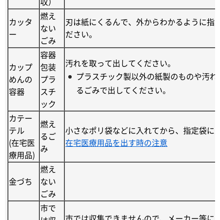
収）
燃え
カッタ
刃は紙にくるんで、外からわかるように指
ない
ー
ださい。
ごみ
容器
汚れを取って出してください。
カップ
包装
プラスチック製以外の紙製のものや汚れ
めんの
プラ
るごみで出してください。
容器
スチ
ック
カテー
燃え
テル
小さなポリ袋などに入れてから、指定袋に
るご
(在宅医
在宅医療用品を出す時の注意
み
療用品)
燃え
金づち
ない
ごみ
市で
市では収集できませんので、メーカー等に
は収