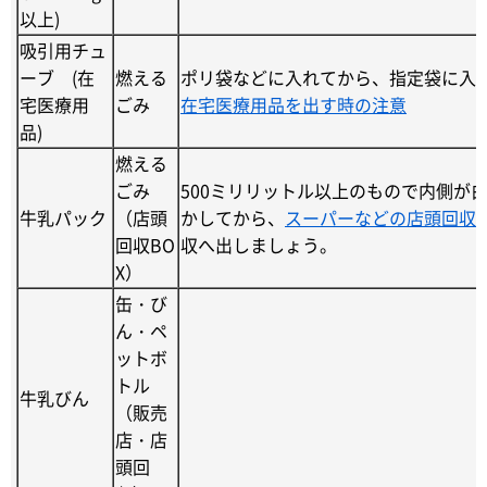
以上)
吸引用チュ
ーブ (在
燃える
ポリ袋などに入れてから、指定袋に入
宅医療用
ごみ
在宅医療用品を出す時の注意
品)
燃える
ごみ
500ミリリットル以上のもので内側が
牛乳パック
（店頭
かしてから、
スーパーなどの店頭回収
回収BO
収へ出しましょう。
X）
缶・び
ん・ペ
ットボ
トル
牛乳びん
（販売
店・店
頭回