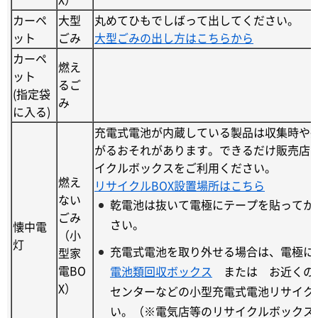
カーペ
大型
丸めてひもでしばって出してください。
ット
ごみ
大型ごみの出し方はこちらから
カーペ
燃え
ット
るご
(指定袋
み
に入る)
充電式電池が内蔵している製品は収集時や
がるおそれがあります。できるだけ販売店
イクルボックスをご利用ください。
燃え
リサイクルBOX設置場所はこちら
ない
乾電池は抜いて電極にテープを貼ってか
ごみ
さい。
懐中電
（小
灯
充電式電池を取り外せる場合は、電極に
型家
電BO
電池類回収ボックス
または お近くの
X）
センターなどの小型充電式電池リサイク
い。（※電気店等のリサイクルボックスは