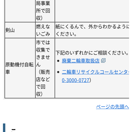
局事業
所で回
収）
燃えな
紙にくるんで、外からわかるように
剣山
いごみ
ください。
市では
収集で
下記のいずれかにご相談ください。
きませ
廃棄二輪車取扱店
原動機付自転
ん
車
（販売
二輪車リサイクルコールセンタ
店など
0-3000-0727
）
で回
収）
ページの先頭へ
こ