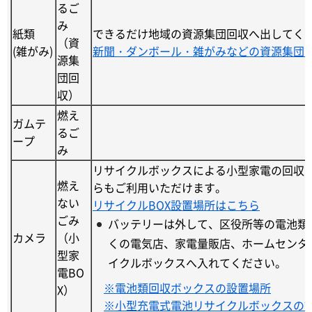
るご
み
紙類
できるだけ地域の資源集団回収へ出してく
（資
(雑がみ)
新聞・ダンボール・雑がみなどの資源集団
源集
団回
収）
燃え
ガムテ
るご
ープ
み
リサイクルボックスによる小型家電の回収
燃え
らもご利用いただけます。
ない
リサイクルBOX設置場所はこちら
ごみ
バッテリーは外して、区役所等の電池類
カメラ
（小
くの電気店、家電量販店、ホームセンタ
型家
イクルボックスへ入れてください。
電BO
※電池類回収ボックスの設置場所
X）
※小型充電式電池リサイクルボックスの