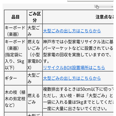
ごみ区
品目
注意点な
分
キーボード
大型ご
大型ごみの出し方はこちらから
（楽器）
み
キーボード
燃えな
神戸市では小型家電リサイクル法に基
（楽器）
いごみ
パーマーケットなどに設置されている
(指定袋に
（小型
型家電の回収を実施していますので、
入り、5kg
家電BO
す。
以下)
X）
リサイクルBOX設置場所はこちら
大型ご
ギター
大型ごみの出し方はこちらから
み
複数排出するときは50cm以下に切っ
木の枝（植
燃える
ただし、太い枝・幹は「大型ごみ」と
木の剪定枝
ごみ
一袋に入れる量は5kgまでとしてくだ
など）
一度に大量に出さないでください。
大型ご