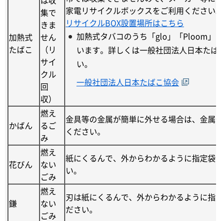
家電リサイクルボックスをご利用ください
集で
リサイクルBOX設置場所はこちら
きま
加熱式タバコのうち「glo」「Ploom
加熱式
せん
たばこ
（リ
います。詳しくは一般社団法人日本たば
サイ
い。
クル
一般社団法人日本たばこ協会
回
収）
燃え
金具等の金属が簡単に外せる場合は、金属
かばん
るご
ください。
み
燃え
紙にくるんで、外からわかるように指定袋
花びん
ない
い。
ごみ
燃え
刃は紙にくるんで、外からわかるように指
鎌
ない
ださい。
ごみ