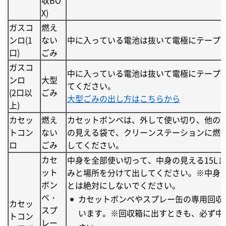
X)
ガスコ
燃え
ンロ(1
ない
中に入っている電池は抜いて電極にテープ
口)
ごみ
ガスコ
中に入っている電池は抜いて電極にテープ
ンロ
大型
てください。
(2口以
ごみ
大型ごみの出し方はこちらから
上)
カセッ
燃え
カセットボンベは、外して使い切り、他の
トコン
ない
の見える袋で、クリーンステーションに燃
ロ
ごみ
してください。
カセ
中身を全部使い切って、中身の見える15L
ット
みと場所を分けて出してください。※中身
ボン
とは絶対にしないでください。
ベ・
カセットボンベやスプレー缶の専用回収
カセッ
スプ
います。※回収箱に出すときも、必ず中
トコン
レー